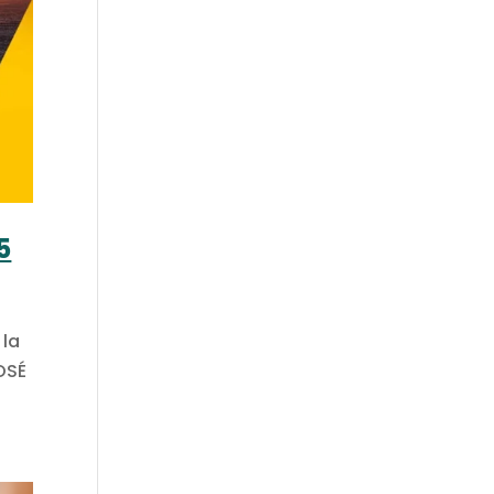
5
 la
OSÉ