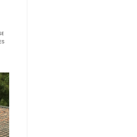
SE
ES