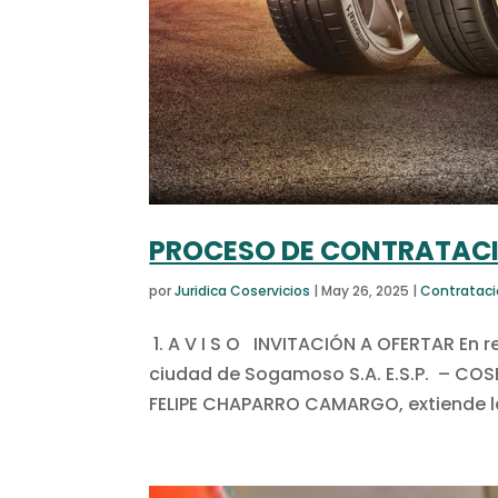
PROCESO DE CONTRATACI
por
Juridica Coservicios
|
May 26, 2025
|
Contratac
1. A V I S O INVITACIÓN A OFERTAR En 
ciudad de Sogamoso S.A. E.S.P. – COSER
FELIPE CHAPARRO CAMARGO, extiende la 