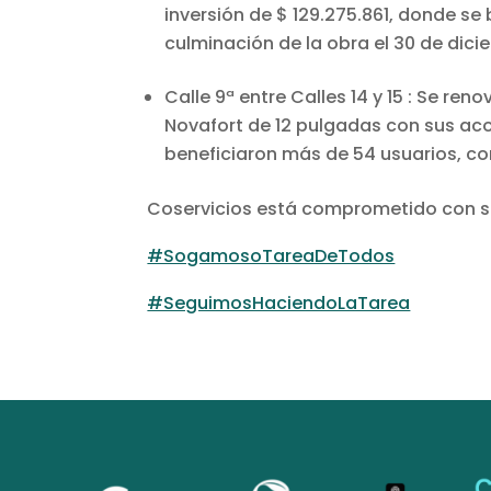
inversión de $ 129.275.861, donde se
culminación de la obra el 30 de dici
Calle 9ª entre Calles 14 y 15 : Se r
Novafort de 12 pulgadas con sus aco
beneficiaron más de 54 usuarios, co
Coservicios está comprometido con s
#SogamosoTareaDeTodos
#SeguimosHaciendoLaTarea