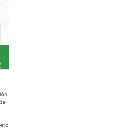
ión
 de
reto