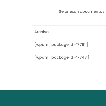
.
Se anexan documentos de
Archivo
[wpdm_package id=’7761′]
[wpdm_package id=’7747′]