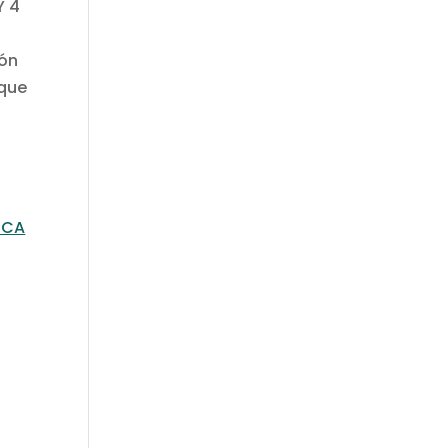
Y 4
ión
 que
ICA