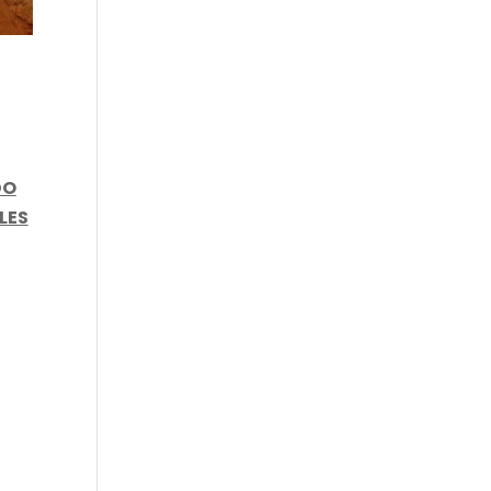
DO
LES